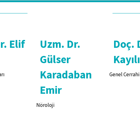
. Elif
Uzm. Dr.
Doç. D
Gülser
Kayıl
Karadaban
rı
Genel Cerrahi
Emir
Nöroloji