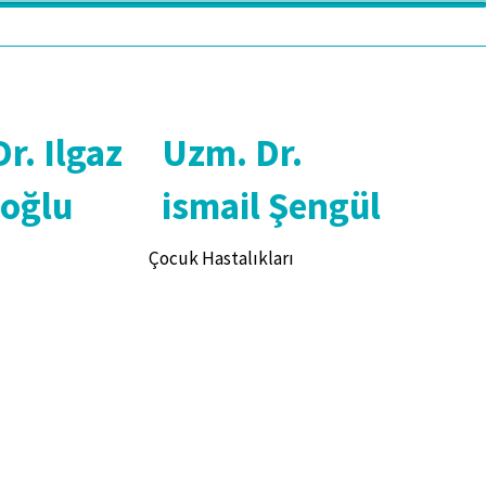
r. Ilgaz
Uzm. Dr.
ıoğlu
ismail Şengül
Çocuk Hastalıkları