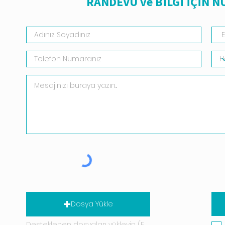
RANDEVU ve BİLGİ İÇİN 
Dosya Yükle
Desteklenen dosyaları yükleyin (En fazla 15 MB)