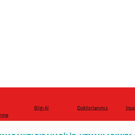
Bilgi Al
Doktorlarımız
İnsa
enme