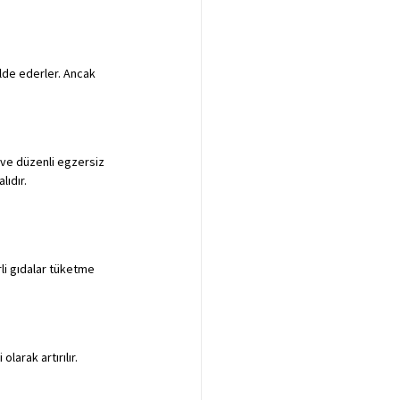
lde ederler. Ancak 
 ve düzenli egzersiz 
lıdır.
li gıdalar tüketme 
larak artırılır.