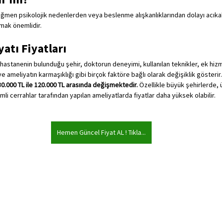
en psikolojik nedenlerden veya beslenme alışkanlıklarından dolayı acıkabi
mak önemlidir.
atı Fiyatları
, hastanenin bulunduğu şehir, doktorun deneyimi, kullanılan teknikler, ek hizm
e ameliyatın karmaşıklığı gibi birçok faktöre bağlı olarak değişiklik gösterir.
 30.000 TL ile 120.000 TL arasında değişmektedir.
 Özellikle büyük şehirlerde, 
i cerrahlar tarafından yapılan ameliyatlarda fiyatlar daha yüksek olabilir.
Hemen Güncel Fiyat AL ! Tıkla...