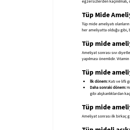
egzersizlerden kaçınılmalı, 
Tüp Mide Ameliy
Tüp mide ameliyatı olanları
her ameliyatta olduğu gibi, bi
Tüp mide ameliy
Ameliyat sonrası sıvı diyetl
yapılması önemlidir. Vitamin
Tüp mide ameli
İlk dönem:
 Katı ve lifli
Daha sonraki dönem:
 H
gibi alışkanlıklardan kaç
Tüp mide ameliya
Ameliyat sonrası ilk birkaç g
Tüp mideli acık