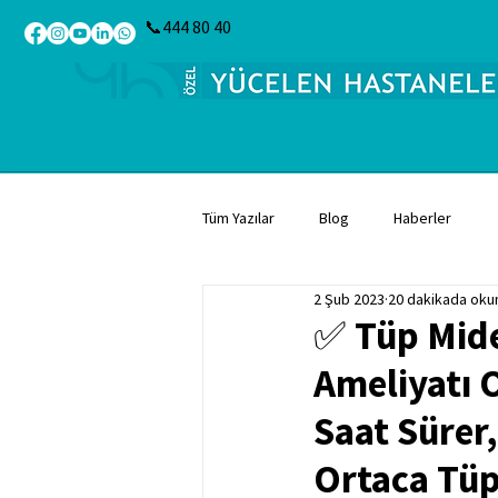
📞444 80 40
Tüm Yazılar
Blog
Haberler
2 Şub 2023
20 dakikada oku
✅ Tüp Mide
Ameliyatı 
Saat Sürer,
Ortaca Tüp