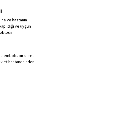
ı
ine ve hastanın 
yapıldığı ve uygun 
ektedir.
 sembolik bir ücret 
 devlet hastanesinden 