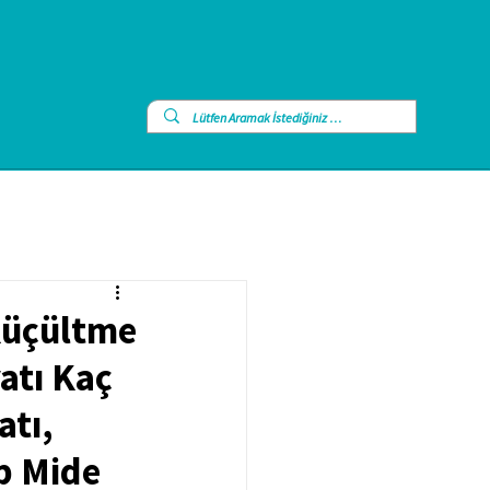
Küçültme
atı Kaç
atı,
p Mide