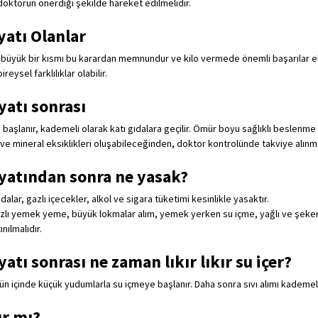
doktorun önerdiği şekilde hareket edilmelidir.
atı Olanlar
n büyük bir kısmı bu karardan memnundur ve kilo vermede önemli başarılar e
reysel farklılıklar olabilir.
atı sonrası
e başlanır, kademeli olarak katı gıdalara geçilir. Ömür boyu sağlıklı beslenme
 ve mineral eksiklikleri oluşabileceğinden, doktor kontrolünde takviye alınma
yatından sonra ne yasak?
 gıdalar, gazlı içecekler, alkol ve sigara tüketimi kesinlikle yasaktır.
ızlı yemek yeme, büyük lokmalar alım, yemek yerken su içme, yağlı ve şeker
ınılmalıdır.
tı sonrası ne zaman lıkır lıkır su içer?
ün içinde küçük yudumlarla su içmeye başlanır. Daha sonra sıvı alımı kademeli o
ır mı?