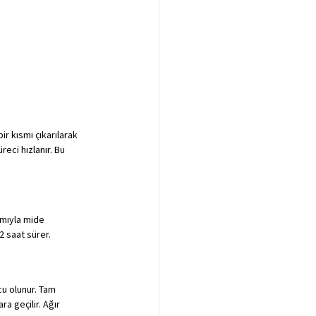
r kısmı çıkarılarak 
eci hızlanır. Bu 
ımıyla mide 
2 saat sürer.
cu olunur. Tam 
a geçilir. Ağır 