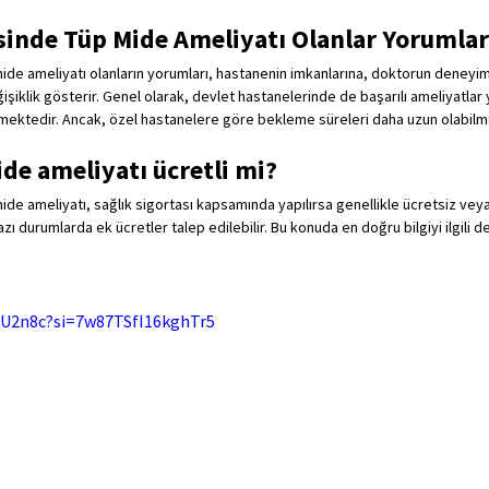
sinde Tüp Mide Ameliyatı Olanlar Yorumlar
ide ameliyatı olanların yorumları, hastanenin imkanlarına, doktorun deneyim
şiklik gösterir. Genel olarak, devlet hastanelerinde de başarılı ameliyatlar 
rtilmektedir. Ancak, özel hastanelere göre bekleme süreleri daha uzun olabilm
de ameliyatı ücretli mi?
de ameliyatı, sağlık sigortası kapsamında yapılırsa genellikle ücretsiz veya
bazı durumlarda ek ücretler talep edilebilir. Bu konuda en doğru bilgiyi ilgili
zxU2n8c?si=7w87TSfI16kghTr5