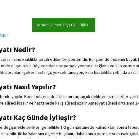
Hemen Güncel Fiyat AL ! Tıkla...
nız
✅
yatı Nedir?
cerrahisinde sıklıkla tercih edilen bir yöntemdir. Bu işlemde midenin büyük bi
 mide oluşturulur. Böylece daha az yemek yenmesi sağlanır ve kilo verme sür
 sorunları (şeker hastalığı, yüksek tansiyon, kalp hastalıkları vb.) da azalır.
atı Nasıl Yapılır?
emle yapılır. Karın bölgesinde açılan birkaç küçük delikten özel aletler yard
e süreci kısalır ve hastanede kalış süresi azalır. Ameliyat süresi ortalama 1-
atı Kaç Günde İyileşir?
ye değişmekle birlikte, genellikle 1-2 gün hastanede kalındıktan sonra tabur
sürebilir. İlk haftalar sıvı diyetle başlanır, daha sonra püre ve yumuşak gıdalar