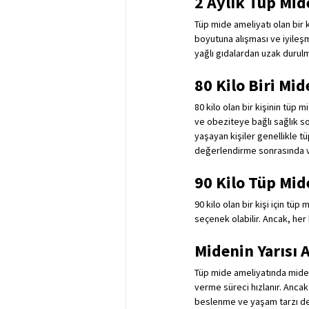
2 Aylık Tüp Mid
Tüp mide ameliyatı olan bir ki
boyutuna alışması ve iyileşme
yağlı gıdalardan uzak durulm
80 Kilo Biri Mid
80 kilo olan bir kişinin tüp 
ve obeziteye bağlı sağlık so
yaşayan kişiler genellikle tü
değerlendirme sonrasında ve
90 Kilo Tüp Mid
90 kilo olan bir kişi için tü
seçenek olabilir. Ancak, her 
Midenin Yarısı A
Tüp mide ameliyatında miden
verme süreci hızlanır. Ancak 
beslenme ve yaşam tarzı deği