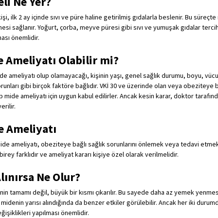
eli Ne Yer?
şi, ilk 2 ay içinde sıvı ve püre haline getirilmiş gıdalarla beslenir. Bu süreçte
si sağlanır. Yoğurt, çorba, meyve püresi gibi sıvı ve yumuşak gıdalar tercih edi
ası önemlidir.
e Ameliyatı Olabilir mi?
mide ameliyatı olup olamayacağı, kişinin yaşı, genel sağlık durumu, boyu, vücut
runları gibi birçok faktöre bağlıdır. VKİ 30 ve üzerinde olan veya obeziteye ba
p mide ameliyatı için uygun kabul edilirler. Ancak kesin karar, doktor tarafınd
rilir.
e Ameliyatı
p mide ameliyatı, obeziteye bağlı sağlık sorunlarını önlemek veya tedavi etmek
birey farklıdır ve ameliyat kararı kişiye özel olarak verilmelidir.
lınırsa Ne Olur?
in tamamı değil, büyük bir kısmı çıkarılır. Bu sayede daha az yemek yenmesi 
midenin yarısı alındığında da benzer etkiler görülebilir. Ancak her iki durumd
şiklikleri yapılması önemlidir.