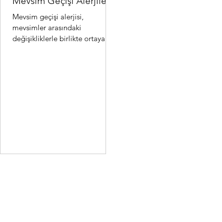
Mevsim Geçişi Alerjileri
Mevsim geçişi alerjisi,
mevsimler arasındaki
değişikliklerle birlikte ortaya
çıkan alerjik reaksiyonlardır.
Özellikle ilkbahar ve sonbahar..