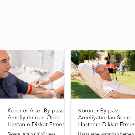
Hemen Başvur
Koroner Arter By-pass
Koroner By-pass
Ameliyatından Önce
Ameliyatından Sonra
Hastanın Dikkat Etmesi
Hastanın Dikkat Etmes
Gereken Hususlar:
Gereken Hususlar:
Sigara, tütün ürünü veya
Hasta ameliyatından hemen