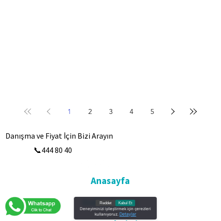
1
2
3
4
5
Danışma ve Fiyat İçin Bizi Arayın
📞444 80 40
Anasayfa
Doktorlarımız
Reddet
Kabul Et
Deneyiminizi iyileştirmek için çerezleri
Detaylar
kullanıyoruz.