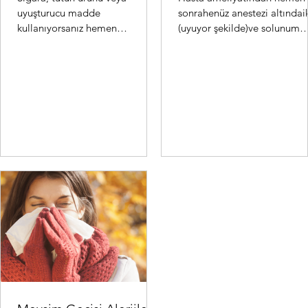
uyuşturucu madde
sonrahenüz anestezi altındai
kullanıyorsanız hemen
(uyuyor şekilde)ve solunum
bırakmalısınız. Bu ürünler
cihazınabağlı olarak kalpve
koroner arterleri (kalbi besleyen
damar cerrahisi yoğunba...
damarlar) da...