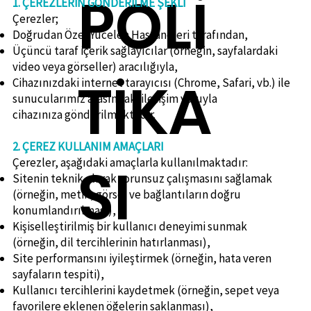
POLİ
1. ÇEREZLERİN GÖNDERİLME ŞEKLİ
Çerezler;
Doğrudan Özel Yücelen Hastaneleri tarafından,
Üçüncü taraf içerik sağlayıcılar (örneğin, sayfalardaki
video veya görseller) aracılığıyla,
TİKA
Cihazınızdaki internet tarayıcısı (Chrome, Safari, vb.) ile
sunucularımız arasındaki iletişim yoluyla
cihazınıza gönderilmektedir.
2. ÇEREZ KULLANIM AMAÇLARI
Çerezler, aşağıdaki amaçlarla kullanılmaktadır:
SI
Sitenin teknik olarak sorunsuz çalışmasını sağlamak
(örneğin, metin, görsel ve bağlantıların doğru
konumlandırılması),
Kişiselleştirilmiş bir kullanıcı deneyimi sunmak
(örneğin, dil tercihlerinin hatırlanması),
Site performansını iyileştirmek (örneğin, hata veren
sayfaların tespiti),
Kullanıcı tercihlerini kaydetmek (örneğin, sepet veya
favorilere eklenen öğelerin saklanması),