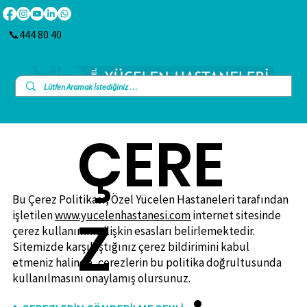
📞444 80 40
ÇERE
Bu Çerez Politikası, Özel Yücelen Hastaneleri tarafından
Z
işletilen
www.yucelenhastanesi.com
internet sitesinde
çerez kullanımına ilişkin esasları belirlemektedir.
Sitemizde karşılaştığınız çerez bildirimini kabul
etmeniz halinde, çerezlerin bu politika doğrultusunda
kullanılmasını onaylamış olursunuz.