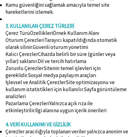
Kamu güvenliğini sağlamak amacıyla temel site
hareketlerini izlemek.
3. KULLANILAN ÇEREZ TÜRLERİ
Çerez TürüÖzellikleriÖrnek Kullanım Alanı
Oturum ÇerezleriTarayıcı kapatıldığında otomatik
olarak silinir.Güvenli oturum yönetimi
Kalıcı ÇerezlerCihazda belirli bir süre (günler veya
yıllar) saklanır.Dil ve tercih hatırlama
Zorunlu ÇerezlerSitenin temel işlevleri için
gereklidir.Sosyal medya paylaşım araçları
İşlevsel ve Analitik ÇerezlerSite optimizasyonu ve
kullanım istatistikleri için kullanılır.Sayfa görüntüleme
analizleri
Pazarlama ÇerezleriYalnızca açık rıza ile
etkinleştirilir.İlgi alanına uygun içerik önerileri
4. VERİ KULLANIMI VE GİZLİLİK
Çerezler aracılığıyla toplanan veriler yalnızca anonim ve