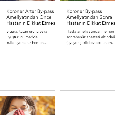
Koroner Arter By-pass
Koroner By-pass
Ameliyatından Önce
Ameliyatından Sonra
Hastanın Dikkat Etmesi
Hastanın Dikkat Etmes
Gereken Hususlar:
Gereken Hususlar:
Sigara, tütün ürünü veya
Hasta ameliyatından hemen
uyuşturucu madde
sonrahenüz anestezi altındai
kullanıyorsanız hemen
(uyuyor şekilde)ve solunum
bırakmalısınız. Bu ürünler
cihazınabağlı olarak kalpve
koroner arterleri (kalbi besleyen
damar cerrahisi yoğunba...
damarlar) da...