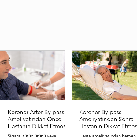
Hemen Başvur
Koroner Arter By-pass
Koroner By-pass
Ameliyatından Önce
Ameliyatından Sonra
Hastanın Dikkat Etmesi
Hastanın Dikkat Etmes
Gereken Hususlar:
Gereken Hususlar:
Sigara, tütün ürünü veya
Hasta ameliyatından hemen