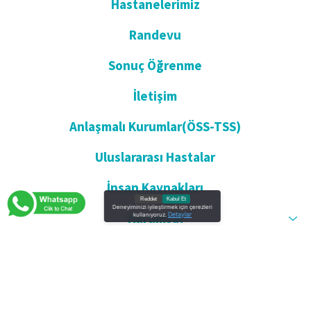
Hastanelerimiz
Randevu
Sonuç Öğrenme
İletişim
Anlaşmalı Kurumlar(ÖSS-TSS)
Uluslararası Hastalar
İnsan Kaynakları
Reddet
Kabul Et
Deneyiminizi iyileştirmek için çerezleri
Kurumsal
Detaylar
kullanıyoruz.
Öneri & Şikayet
Anket ve Değerlendirme
İstenmeyen Olay Bildirimi