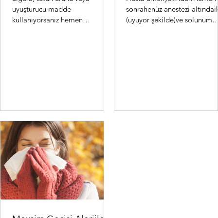
uyuşturucu madde
sonrahenüz anestezi altındai
kullanıyorsanız hemen
(uyuyor şekilde)ve solunum
bırakmalısınız. Bu ürünler
cihazınabağlı olarak kalpve
koroner arterleri (kalbi besleyen
damar cerrahisi yoğunba...
damarlar) da...