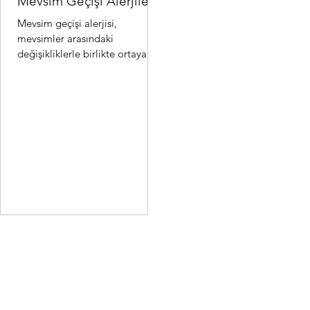
Mevsim Geçişi Alerjileri
Mevsim geçişi alerjisi,
mevsimler arasındaki
değişikliklerle birlikte ortaya
çıkan alerjik reaksiyonlardır.
Özellikle ilkbahar ve sonbahar..