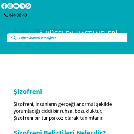
📞444 80 40
Şizofreni
Şizofreni, insanların gerçeği anormal şekilde
yorumladığı ciddi bir ruhsal bozukluktur.
Şizofreni bir tür psikoz olarak tanımlanır.
Şizofreni Belirtileri Nelerdir?