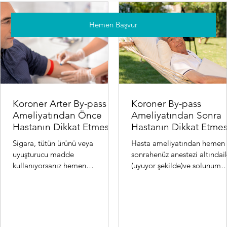
Hemen Başvur
Koroner Arter By-pass
Koroner By-pass
Ameliyatından Önce
Ameliyatından Sonra
Hastanın Dikkat Etmesi
Hastanın Dikkat Etmes
Gereken Hususlar:
Gereken Hususlar:
Sigara, tütün ürünü veya
Hasta ameliyatından hemen
uyuşturucu madde
sonrahenüz anestezi altındai
kullanıyorsanız hemen
(uyuyor şekilde)ve solunum
bırakmalısınız. Bu ürünler
cihazınabağlı olarak kalpve
koroner arterleri (kalbi besleyen
damar cerrahisi yoğunba...
damarlar) da...