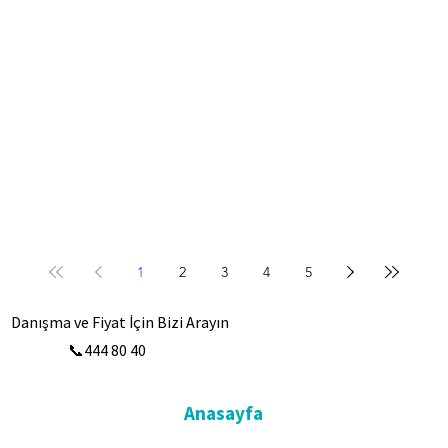
1
2
3
4
5
Danışma ve Fiyat İçin Bizi Arayın
📞444 80 40
Anasayfa