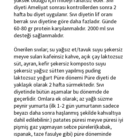
yüksek olduğu için mideyi rahatsız eder. Sıvı
diyeti Ameliyat sonrası kontrollerden sonra 2
hafta bu diyet uygulanır. Sıvı diyetin lif oranı
berrak sıvı diyetine göre daha fazladır. Günde
60-80 gr protein karşılanmalıdır. 2000 ml sıvı
desteği sağlanmalıdır.
Önerilen sıvılar; su yağsız et/tavuk suyu şekersiz
meyve suları kafeinsiz kahve, açık çay laktozsuz
süt, ayran, kefir şekersiz komposto suyu
şekersiz yağsız sütten yapılmış puding
laktozsuz yoğurt Püre dönemi Püre diyeti de
yaklaşık olarak 2 hafta sürmektedir. Sıvı
diyetinde bütün aşamalar bu dönemde de
geçerlidir. Omlara ek olarak; az yağlı süzme
peynir yumurta (ilk 1-2 gün yumurtanın sadece
beyazı daha sonra haşlanmış şekilde kahvaltıya
dahil edilebilinir.) patates püresi meyve püresi iyi
pişmiş gaz yapmayan sebze püreleri(kabak,
ıspanak, taze fasulye gibi) püre döneminde