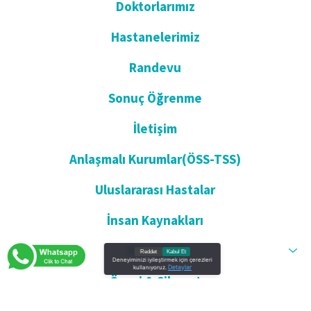
Doktorlarımız
Hastanelerimiz
Randevu
Sonuç Öğrenme
İletişim
Anlaşmalı Kurumlar(ÖSS-TSS)
Uluslararası Hastalar
İnsan Kaynakları
Kurumsal
Reddet
Kabul Et
Deneyiminizi iyileştirmek için çerezleri
Detaylar
kullanıyoruz.
Öneri & Şikayet