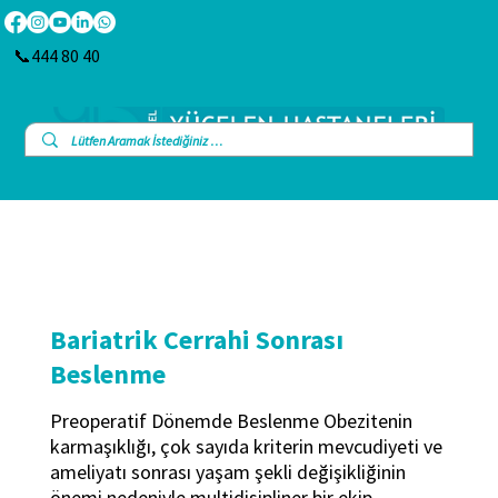
📞444 80 40
Bariatrik Cerrahi Sonrası
Beslenme
Preoperatif Dönemde Beslenme Obezitenin
karmaşıklığı, çok sayıda kriterin mevcudiyeti ve
ameliyatı sonrası yaşam şekli değişikliğinin
önemi nedeniyle multidisipliner bir ekip