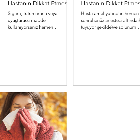
Hastanın Dikkat Etmesi
Hastanın Dikkat Etmes
Gereken Hususlar:
Gereken Hususlar:
Sigara, tütün ürünü veya
Hasta ameliyatından hemen
uyuşturucu madde
sonrahenüz anestezi altındai
kullanıyorsanız hemen
(uyuyor şekilde)ve solunum
bırakmalısınız. Bu ürünler
cihazınabağlı olarak kalpve
koroner arterleri (kalbi besleyen
damar cerrahisi yoğunba...
damarlar) da...