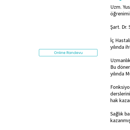
Uzm. Yusu
öğrenimi
Şart. Dr.
İç Hastal
yılında i
Online Randevu
Uzmanlık 
Bu dönemd
yılında M
Fonksiyon
derslerin
hak kaza
Sağlık ba
kazanmışt