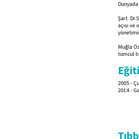
Dünyada ö
Şart. Dr.
açısı ve 
yönetimi
Muğla Öze
tümcül tı
Eğit
2005 - Çu
2014 - Ga
Tıbbi