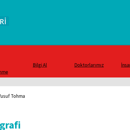
Bilgi Al
Doktorlarımız
İnsa
enme
 Yusuf Tohma
grafi