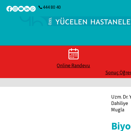
📞444 80 40
Online Randevu
Sonuç Öğr
Uzm. Dr.
Dahiliye
Mugla
Biyo