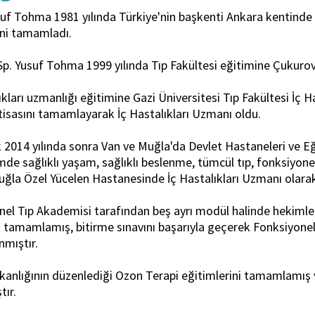
f Tohma 1981 yılında Türkiye'nin başkenti Ankara kentinde d
ni tamamladı.
 Sp. Yusuf Tohma 1999 yılında Tıp Fakültesi eğitimine Çukurov
ıkları uzmanlığı eğitimine Gazi Üniversitesi Tıp Fakültesi İç H
htisasını tamamlayarak İç Hastalıkları Uzmanı oldu.
2014 yılında sonra Van ve Muğla'da Devlet Hastaneleri ve Eğ
e sağlıklı yaşam, sağlıklı beslenme, tümcül tıp, fonksiyonel 
uğla Özel Yücelen Hastanesinde İç Hastalıkları Uzmanı olara
el Tıp Akademisi tarafından beş ayrı modül halinde hekimler
i tamamlamış, bitirme sınavını başarıyla geçerek Fonksiyonel
nmıştır.
kanlığının düzenlediği Ozon Terapi eğitimlerini tamamlamış 
ır.