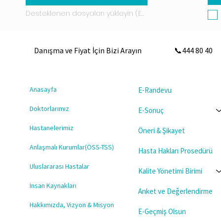
Desteklenen dosyaları yükleyin (En fazla 15 MB)
Danışma ve Fiyat İçin Bizi Arayın
📞444 80 40
Anasayfa
E-Randevu
Doktorlarımız
E-Sonuç
Hastanelerimiz
Öneri & Şikayet
Anlaşmalı Kurumlar(ÖSS-TSS)
Hasta Hakları Prosedürü
Uluslararası Hastalar
Kalite Yönetimi Birimi
İnsan Kaynakları
Anket ve Değerlendirme
Hakkımızda, Vizyon & Misyon
E-Geçmiş Olsun