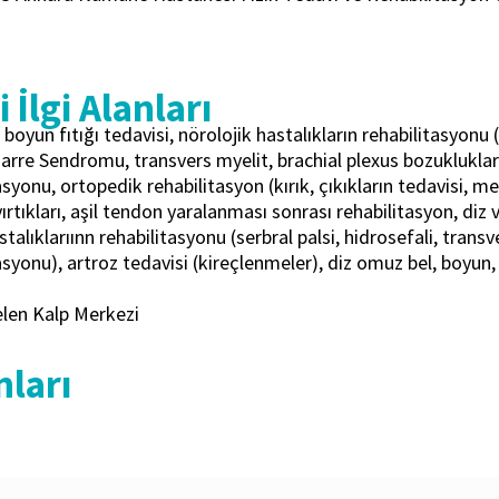
 İlgi Alanları
ı, boyun fıtığı tedavisi, nörolojik hastalıkların rehabilitasyonu
Barre Sendromu, transvers myelit, brachial plexus bozuklukları, 
asyonu, ortopedik rehabilitasyon (kırık, çıkıkların tedavisi, men
ırtıkları, aşil tendon yaralanması sonrası rehabilitasyon, diz
talıklarıınn rehabilitasyonu (serbral palsi, hidrosefali, transv
asyonu), artroz tedavisi (kireçlenmeler), diz omuz bel, boyun,
elen Kalp Merkezi
nları