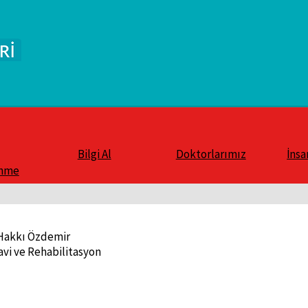
Bilgi Al
Doktorlarımız
İnsa
enme
 Hakkı Özdemir
avi ve Rehabilitasyon