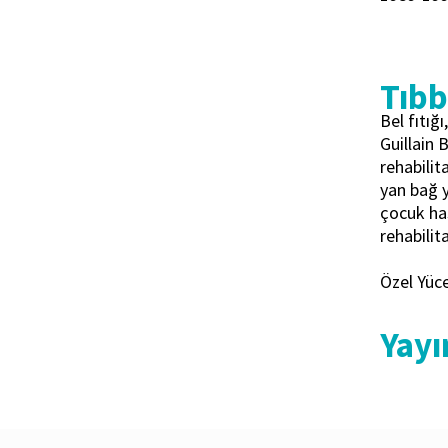
Tıbbi
Bel fıtığ
Guillain 
rehabilit
yan bağ y
çocuk has
rehabilit
Özel Yüc
Yayı