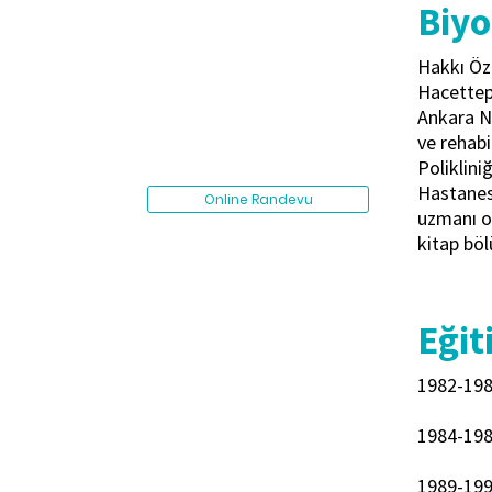
Biyo
Hakkı Özd
Hacettep
Ankara N
ve rehab
Poliklini
Hastanesi
Online Randevu
uzmanı ol
kitap bö
Eğit
1982-1984
1984-198
1989-199