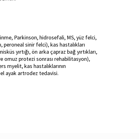
 (inme, Parkinson, hidrosefali, MS, yüz felci,
peroneal sinir felci), kas hastalıkları
isküs yırtığı, ön arka çapraz bağ yırtıkları,
 ve omuz protezi sonrası rehabilitasyon),
ers myelit, kas hastalıklarının
 el ayak artrodez tedavisi.