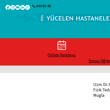
📞444 80 40
Online Randevu
Sonuç Öğr
Uzm. Dr.
Fizik Ted
Mugla