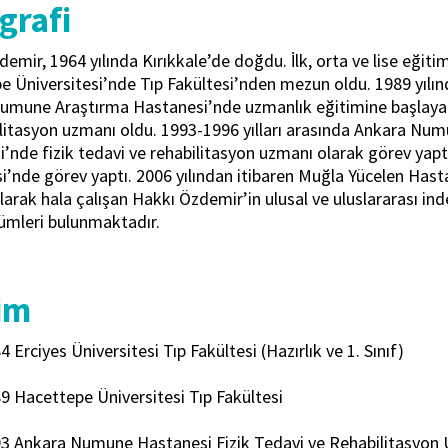
grafi
emir, 1964 yılında Kırıkkale’de doğdu. İlk, orta ve lise eğiti
e Üniversitesi’nde Tıp Fakültesi’nden mezun oldu. 1989 yıl
umune Araştırma Hastanesi’nde uzmanlık eğitimine başlayan 
ilitasyon uzmanı oldu. 1993-1996 yılları arasında Ankara Nu
ği’nde fizik tedavi ve rehabilitasyon uzmanı olarak görev yapt
’nde görev yaptı. 2006 yılından itibaren Muğla Yücelen Hasta
arak hala çalışan Hakkı Özdemir’in ulusal ve uluslararası in
lümleri bulunmaktadır.
im
 Erciyes Üniversitesi Tıp Fakültesi (Hazırlık ve 1. Sınıf)
9 Hacettepe Üniversitesi Tıp Fakültesi
3 Ankara Numune Hastanesi Fizik Tedavi ve Rehabilitasyon