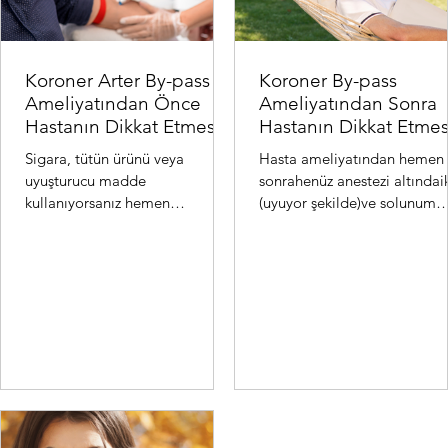
Koroner Arter By-pass
Koroner By-pass
Ameliyatından Önce
Ameliyatından Sonra
Hastanın Dikkat Etmesi
Hastanın Dikkat Etmes
Gereken Hususlar:
Gereken Hususlar:
Sigara, tütün ürünü veya
Hasta ameliyatından hemen
uyuşturucu madde
sonrahenüz anestezi altındai
kullanıyorsanız hemen
(uyuyor şekilde)ve solunum
bırakmalısınız. Bu ürünler
cihazınabağlı olarak kalpve
koroner arterleri (kalbi besleyen
damar cerrahisi yoğunba...
damarlar) da...