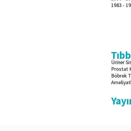
1983 - 19
Tıbbi
Üriner S
Prostat K
Böbrek T
Ameliyatl
Yayı