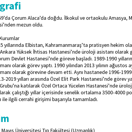
grafi
9’da Çorum Alaca’da doğdu. İlkokul ve ortaokulu Amasya, Mer
esi’nden mezun oldu.
 Kurumlar
 yıllarında Elbistan, Kahramanmaraş’ta pratisyen hekim olara
Ankara Yüksek İhtisas Hastanesi’nde üroloji asistanı olarak g
rum Devlet Hastanesi’nde göreve başladı. 1989-1990 yılların
zmanı olarak görev yaptı. 1990 yılından 2013 yılının ağusto
zmanı olarak görevine devam etti. Aynı hastanede 1996-1999 
13-2019 yılları arasında Özel Elit Park Hastanesi’nde görev y
 Grubu’na katılarak Özel Ortaca Yücelen Hastanesi’nde ürolo
rak çalıştığı yıllar içerisinde senelik ortalama 3500-4000 p
 ile ilgili cerrahi girişimi başarıyla tamamladı.
im
 Mayıs Üniversitesi Tıp Fakültesi (Uzmanlık)