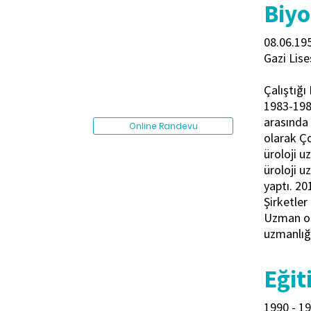
Biyo
08.06.195
Gazi Lis
Çalıştığı
1983-1985
arasında 
Online Randevu
olarak Ço
üroloji u
üroloji u
yaptı. 20
Şirketler
Uzman ola
uzmanlığı
Eğit
1990 - 19