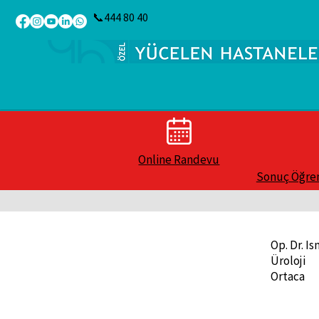
📞444 80 40
Online Randevu
Sonuç Öğr
Op. Dr. Is
Üroloji
Ortaca