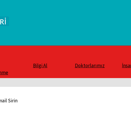
Bilgi Al
Doktorlarımız
İnsa
enme
mail Sirin