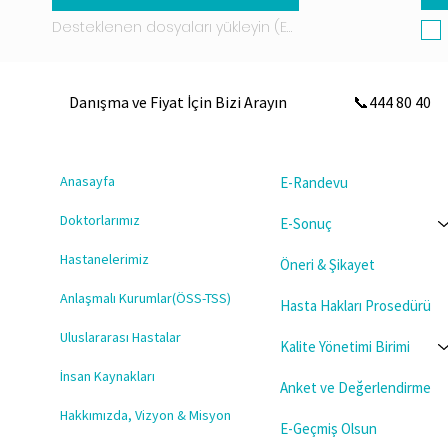
Desteklenen dosyaları yükleyin (En fazla 15 MB)
Danışma ve Fiyat İçin Bizi Arayın
📞444 80 40
Anasayfa
E-Randevu
Doktorlarımız
E-Sonuç
Hastanelerimiz
Öneri & Şikayet
Anlaşmalı Kurumlar(ÖSS-TSS)
Hasta Hakları Prosedürü
Uluslararası Hastalar
Kalite Yönetimi Birimi
İnsan Kaynakları
Anket ve Değerlendirme
Hakkımızda, Vizyon & Misyon
E-Geçmiş Olsun