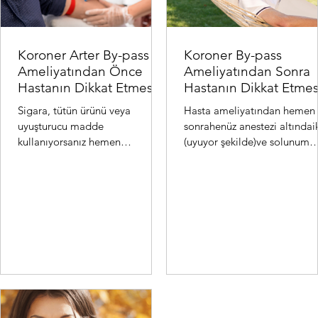
Koroner Arter By-pass
Koroner By-pass
Ameliyatından Önce
Ameliyatından Sonra
Hastanın Dikkat Etmesi
Hastanın Dikkat Etmes
Gereken Hususlar:
Gereken Hususlar:
Sigara, tütün ürünü veya
Hasta ameliyatından hemen
uyuşturucu madde
sonrahenüz anestezi altındai
kullanıyorsanız hemen
(uyuyor şekilde)ve solunum
bırakmalısınız. Bu ürünler
cihazınabağlı olarak kalpve
koroner arterleri (kalbi besleyen
damar cerrahisi yoğunba...
damarlar) da...