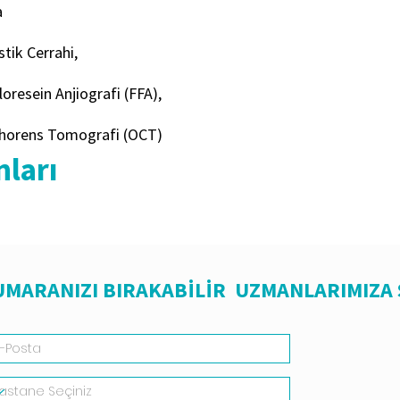
a
tik Cerrahi,
oresein Anjiografi (FFA),
horens Tomografi (OCT)
nları
NUMARANIZI BIRAKABİLİR UZMANLARIMIZA