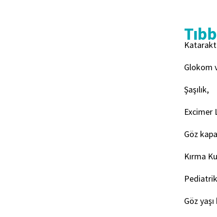
Tıbbi
Katarakt
Glokom v
Şaşılık,
Excimer 
Göz kapağ
Kırma Kus
Pediatrik
Göz yaşı 