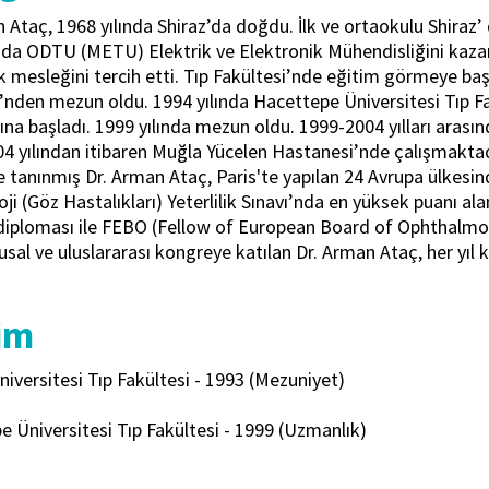
 Ataç, 1968 yılında Shiraz’da doğdu. İlk ve ortaokulu Shiraz’ da
nda ODTU (METU) Elektrik ve Elektronik Mühendisliğini kazan
 mesleğini tercih etti. Tıp Fakültesi’nde eğitim görmeye baş
’nden mezun oldu. 1994 yılında Hacettepe Üniversitesi Tıp F
na başladı. 1999 yılında mezun oldu. 1999-2004 yılları aras
04 yılından itibaren Muğla Yücelen Hastanesi’nde çalışmaktad
 tanınmış Dr. Arman Ataç, Paris'te yapılan 24 Avrupa ülkesin
ji (Göz Hastalıkları) Yeterlilik Sınavı’nda en yüksek puanı al
diploması ile FEBO (Fellow of European Board of Ophthalmol
lusal ve uluslararası kongreye katılan Dr. Arman Ataç, her yıl
im
iversitesi Tıp Fakültesi - 1993 (Mezuniyet)
 Üniversitesi Tıp Fakültesi - 1999 (Uzmanlık)