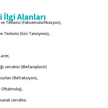
 İlgi Alanları
 ve Tedavisi (Fakoemülsifikasyon),
e Tedavisi (Göz Tansiyonu),
Lazer,
ı cerrahisi (Blefaroplasti)
urları (Refraksiyon),
 Oftalmoloji,
kanalı cerrahisi