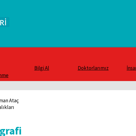
Bilgi Al
Doktorlarımız
İnsa
enme
rman Ataç
lıkları
grafi