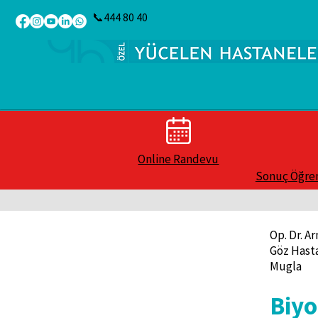
📞444 80 40
Online Randevu
Sonuç Öğr
Op. Dr. A
Göz Hasta
Mugla
Biyo