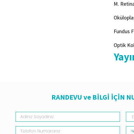
M. Retin
Oküloplas
Fundus Fl
Optik Ko
Yayı
RANDEVU ve BİLGİ İÇİN 