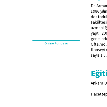
Dr. Arman
1986 yılı
doktorluk
Fakültesi
uzmanlığı
yaptı. 20
genelinde
Online Randevu
Oftalmolo
Konseyi 
sayısız u
Eğit
Ankara Ün
Hacettepe