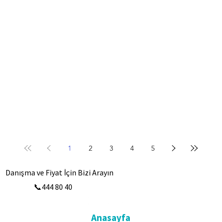
1
2
3
4
5
Danışma ve Fiyat İçin Bizi Arayın
📞444 80 40
Anasayfa