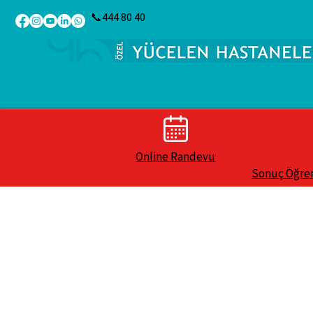
📞444 80 40
Online Randevu
Sonuç Öğr