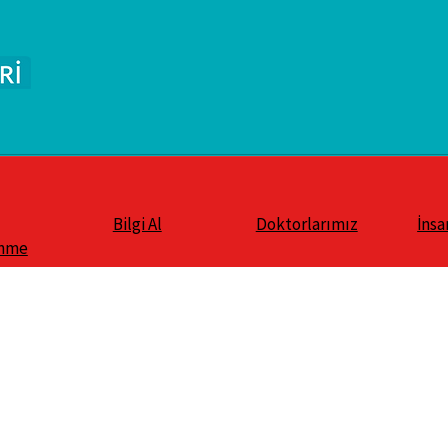
Bilgi Al
Doktorlarımız
İnsa
enme