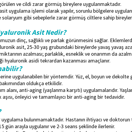
i görülen ve cildi zarar görmüş bireylere uygulanmaktadır.
 asit uygulama işlemi olarak yapılır, sorunlu bölgelere uygula
 solaryum gibi sebeplerle zarar görmüş ciltlere sahip bireyle
yaluronik Asit Nedir?
udumuzun dinç, sağlıklı ve parlak görünmesini sağlar. Ekleml
uronik asit, 25-30 yaş grubundaki bireylerde yavaş yavaş a
t miktarının azalması; parlaklık, esneklik ve onarımın da azalm
iği hyaluronik asidi tekrardan kazanması amaçlanır.
abilir?
plerine uygulanabilen bir yöntemdir. Yüz, el, boyun ve dekolte 
bakımından oldukça etkilidir.
ım alanı, anti-aging (yaşlanma karşıtı) uygulamalarıdır. Yaşl
şısı, önleyici ve tamamlayıcı bir anti-aging bir tedavidir.
?
bir uygulama bulunmamaktadır. Hastanın ihtiyacı ve doktorun 
 gün arayla uygulanır ve 2-3 seans şeklinde ilerlenir.