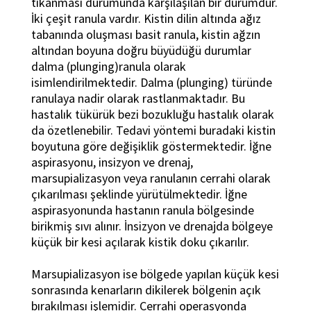
tıkanması durumunda karşılaşılan bir durumdur.
İki çeşit ranula vardır. Kistin dilin altında ağız
tabanında oluşması basit ranula, kistin ağzın
altından boyuna doğru büyüdüğü durumlar
dalma (plunging)ranula olarak
isimlendirilmektedir. Dalma (plunging) türünde
ranulaya nadir olarak rastlanmaktadır. Bu
hastalık tükürük bezi bozukluğu hastalık olarak
da özetlenebilir. Tedavi yöntemi buradaki kistin
boyutuna göre değişiklik göstermektedir. İğne
aspirasyonu, insizyon ve drenaj,
marsupializasyon veya ranulanın cerrahi olarak
çıkarılması şeklinde yürütülmektedir. İğne
aspirasyonunda hastanın ranula bölgesinde
birikmiş sıvı alınır. İnsizyon ve drenajda bölgeye
küçük bir kesi açılarak kistik doku çıkarılır.
Marsupializasyon ise bölgede yapılan küçük kesi
sonrasında kenarların dikilerek bölgenin açık
bırakılması işlemidir. Cerrahi operasyonda