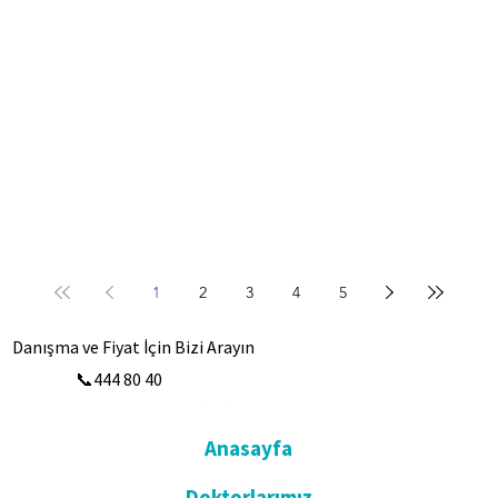
1
2
3
4
5
Danışma ve Fiyat İçin Bizi Arayın
📞444 80 40
Anasayfa
Doktorlarımız