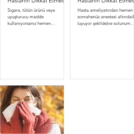
Hastanın Dikkat Etmesi
Hastanın Dikkat Etmes
Gereken Hususlar:
Gereken Hususlar:
Sigara, tütün ürünü veya
Hasta ameliyatından hemen
uyuşturucu madde
sonrahenüz anestezi altındai
kullanıyorsanız hemen
(uyuyor şekilde)ve solunum
bırakmalısınız. Bu ürünler
cihazınabağlı olarak kalpve
koroner arterleri (kalbi besleyen
damar cerrahisi yoğunba...
damarlar) da...