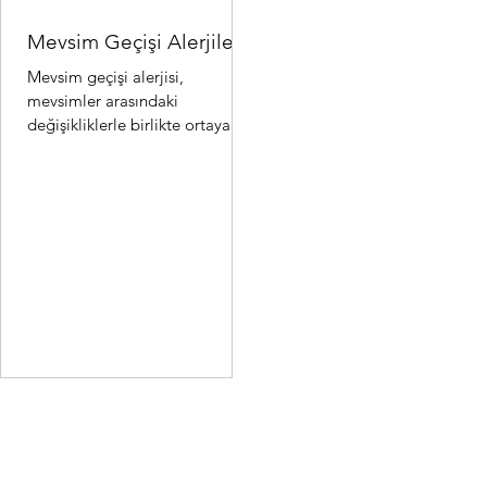
Mevsim Geçişi Alerjileri
Mevsim geçişi alerjisi,
mevsimler arasındaki
değişikliklerle birlikte ortaya
çıkan alerjik reaksiyonlardır.
Özellikle ilkbahar ve sonbahar..