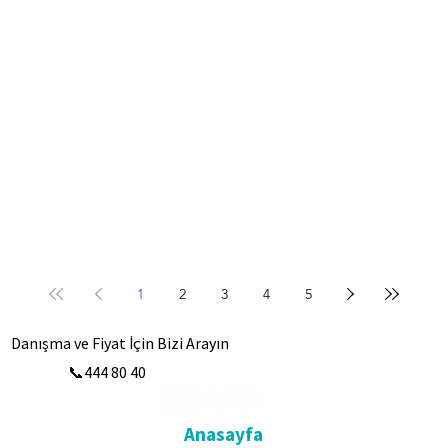
1
2
3
4
5
Danışma ve Fiyat İçin Bizi Arayın
📞444 80 40
Anasayfa