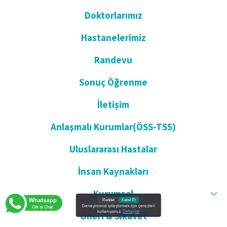
Doktorlarımız
Hastanelerimiz
Randevu
Sonuç Öğrenme
İletişim
Anlaşmalı Kurumlar(ÖSS-TSS)
Uluslararası Hastalar
İnsan Kaynakları
Kurumsal
Reddet
Kabul Et
Deneyiminizi iyileştirmek için çerezleri
Detaylar
kullanıyoruz.
Öneri & Şikayet