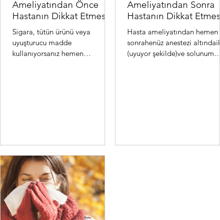
Ameliyatından Önce
Ameliyatından Sonra
Hastanın Dikkat Etmesi
Hastanın Dikkat Etmes
Gereken Hususlar:
Gereken Hususlar:
Sigara, tütün ürünü veya
Hasta ameliyatından hemen
uyuşturucu madde
sonrahenüz anestezi altındai
kullanıyorsanız hemen
(uyuyor şekilde)ve solunum
bırakmalısınız. Bu ürünler
cihazınabağlı olarak kalpve
koroner arterleri (kalbi besleyen
damar cerrahisi yoğunba...
damarlar) da...