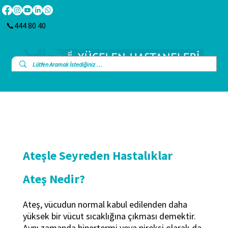
📞444 80 40
Ateşle Seyreden Hastalıklar
Ateş Nedir?
Ateş, vücudun normal kabul edilenden daha
yüksek bir vücut sıcaklığına çıkması demektir.
Aynı zamanda hipertermi veya pireksi olarak da