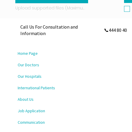
Upload supported files (Maximum 15 MB)
Call Us For Consultation and
📞444 80 40
Information
Home Page
Our Doctors
Our Hospitals
International Patients
About Us
Job Application
Communication