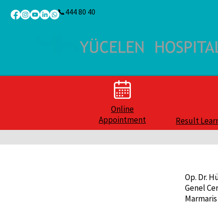
📞444 80 40
Online
Appointment
Result Lear
Op. Dr. H
Genel Cer
Marmaris