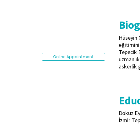
Bio
Hüseyin Ö
eğitimini
Tepecik E
Online Appointment
uzmanlık
askerlik 
Educ
Dokuz Eyl
İzmir Te