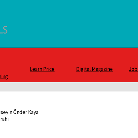
Learn Price
Digital Magazine
Job
ning
üseyin Önder Kaya
rahi