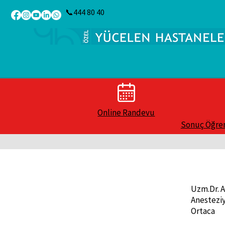
📞444 80 40
Online Randevu
Sonuç Öğr
Uzm.Dr. 
Anesteziy
Ortaca