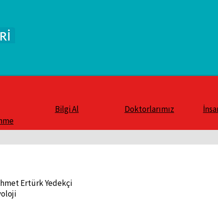
Bilgi Al
Doktorlarımız
İnsa
enme
Ahmet Ertürk Yedekçi
oloji