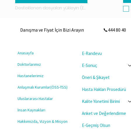
Desteklenen dosyaları yükleyin (En fazla 15 MB)
Danışma ve Fiyat İçin Bizi Arayın
📞444 80 40
Anasayfa
E-Randevu
Doktorlarımız
E-Sonuç
Hastanelerimiz
Öneri & Şikayet
Anlaşmalı Kurumlar(ÖSS-TSS)
Hasta Hakları Prosedürü
Uluslararası Hastalar
Kalite Yönetimi Birimi
İnsan Kaynakları
Anket ve Değerlendirme
Hakkımızda, Vizyon & Misyon
E-Geçmiş Olsun