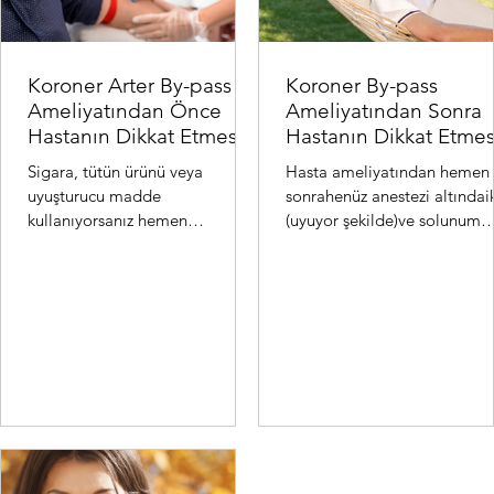
Koroner Arter By-pass
Koroner By-pass
Ameliyatından Önce
Ameliyatından Sonra
Hastanın Dikkat Etmesi
Hastanın Dikkat Etmes
Gereken Hususlar:
Gereken Hususlar:
Sigara, tütün ürünü veya
Hasta ameliyatından hemen
uyuşturucu madde
sonrahenüz anestezi altındai
kullanıyorsanız hemen
(uyuyor şekilde)ve solunum
bırakmalısınız. Bu ürünler
cihazınabağlı olarak kalpve
koroner arterleri (kalbi besleyen
damar cerrahisi yoğunba...
damarlar) da...