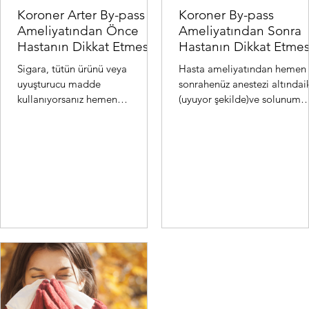
Koroner Arter By-pass
Koroner By-pass
Ameliyatından Önce
Ameliyatından Sonra
Hastanın Dikkat Etmesi
Hastanın Dikkat Etmes
Gereken Hususlar:
Gereken Hususlar:
Sigara, tütün ürünü veya
Hasta ameliyatından hemen
uyuşturucu madde
sonrahenüz anestezi altındai
kullanıyorsanız hemen
(uyuyor şekilde)ve solunum
bırakmalısınız. Bu ürünler
cihazınabağlı olarak kalpve
koroner arterleri (kalbi besleyen
damar cerrahisi yoğunba...
damarlar) da...