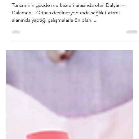
8 Kas 2023
2 dakikada okunur
Özel Yücelen Hastaneler
Grubu: Obezite Cerrahisi
Toplantısı ve Sağlık
Turizminin Önemi
Turizminin gözde merkezleri arasında olan Dalyan –
Dalaman – Ortaca destinasyonunda sağlık turizmi
alanında yaptığı çalışmalarla ön plan....