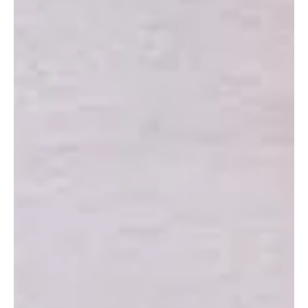
Mide Bypass nedir? Nasıl
yapılır?
Mide Bypass nedir? Nasıl yapılır? Mide bypass, obezite
tedavisinde kullanılan bir cerrahi prosedürdür. Bu
prosedürde, mide küçültülerek...