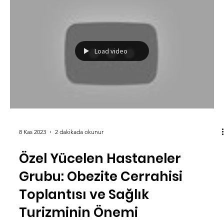
Diyabet Nedir? (Şeker
Hastalığı) Belirtileri ve
Çeşitleri Nelerdir?
Diyabet, vücutta kan şekeri seviyelerinin kontrol
edilemediği bir metabolik hastalıktır. İnsülin hormonunun
yetersizliği veya etkisizliği...
Load video